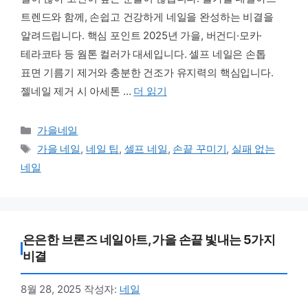
트렌드와 함께, 손쉽고 건강하게 네일을 완성하는 비결을
알려드립니다. 핵심 포인트 2025년 가을, 버건디·모카·
테라코타 등 웜톤 컬러가 대세입니다. 셀프 네일은 손톱
표면 기름기 제거와 충분한 건조가 유지력의 핵심입니다.
젤네일 제거 시 아세톤 …
더 읽기
카테고리
가을네일
태그
가을 네일
,
네일 팁
,
셀프 네일
,
손끝 꾸미기
,
실패 없는
네일
은은한 브론즈 네일아트, 가을 손끝 빛내는 5가지
비결
8월 28, 2025
작성자:
네일