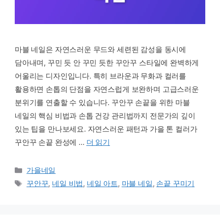
마블 네일은 자연스러운 무드와 세련된 감성을 동시에
담아내며, 꾸민 듯 안 꾸민 듯한 꾸안꾸 스타일에 완벽하게
어울리는 디자인입니다. 특히 브라운과 무화과 컬러를
활용하면 손톱의 단점을 자연스럽게 보완하며 고급스러운
분위기를 연출할 수 있습니다. 꾸안꾸 손끝을 위한 마블
네일의 핵심 비법과 손톱 건강 관리법까지 전문가의 깊이
있는 팁을 만나보세요. 자연스러운 패턴과 가을 톤 컬러가
꾸안꾸 손끝 완성에 …
더 읽기
카테고리
가을네일
태그
꾸안꾸
,
네일 비법
,
네일 아트
,
마블 네일
,
손끝 꾸미기