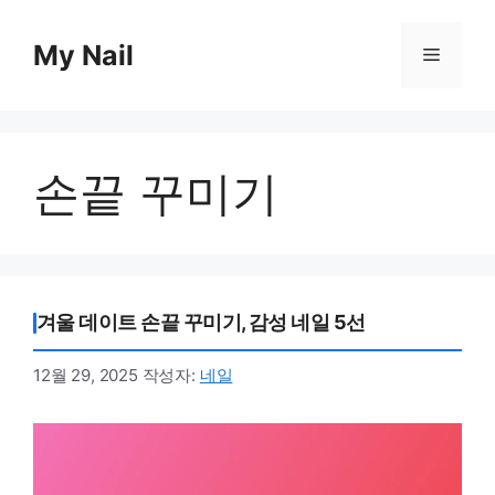
컨
텐
My Nail
메
츠
로
뉴
건
너
손끝 꾸미기
뛰
기
겨울 데이트 손끝 꾸미기, 감성 네일 5선
12월 29, 2025
작성자:
네일