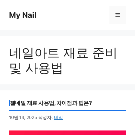
컨
텐
My Nail
메
츠
로
뉴
건
너
네일아트 재료 준비
뛰
기
및 사용법
젤네일 재료 사용법, 차이점과 팁은?
10월 14, 2025
작성자:
네일