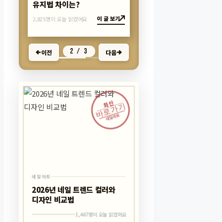
유지법 차이는?
이 글 보기
2,825명이 오늘 읽었어요
2 / 3
이전
다음
최신
바로가기
네일아트
네일아트
2026년 네일 트렌드 컬러와
디자인 비교법
1,467명이 오늘 읽었어요