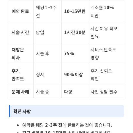
웨딩 2~3주
취소율
10%
예약 완료
10~15만원
전
미만
시간 여유 확보
시술 시간
당일
1시간 30분
필요
재방문
서비스 만족도
시술 후
75%
의사
영향
후기
후기 신뢰도
상시
90% 이상
만족도
확인
문제 사례
시술 중
다양
사전 상담 필수
확인 사항
예약은 웨딩 2~3주 전
에 완료하는 것이 좋습니다.
평균 비용은 10~15만원
범위 내에서 비교하세요.