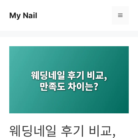
컨
텐
My Nail
메
츠
로
뉴
건
너
뛰
기
웨딩네일 후기 비교,