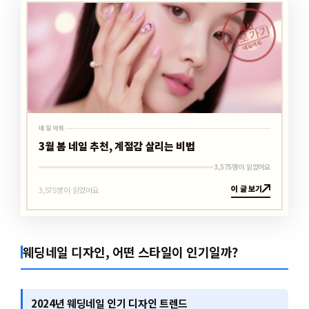
최신
바로가기
네일아트
네일아트
3월 봄 네일 추천, 계절감 살리는 비법
3,575명이 읽었어요
이 글 보기
3,575명이 읽었어요
웨딩네일 디자인, 어떤 스타일이 인기일까?
2024년 웨딩네일 인기 디자인 트렌드