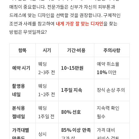
매칭이 중요합니다. 전문가들은 신부가 자신의 피부톤과
드레스에 맞는 디자인을 선택할 것을 권장합니다. 구체적인
조언과 사례를 참고하여
내게 가장 잘 맞는 디자인
을 찾는
방법은 무엇일까요?
항목
시기
기간·비용
주의사항
웨딩
예약 취소율
예약 시기
10~15만원
2~3주 전
10%
미만
촬영용
웨딩
1주일 지속
장식 손상 주의
네일
1~2주 전
본식용
웨딩
지속력 확인
80% 선호
젤네일
1주일 전
필수
가격대별
85% 이상 만족
가격 대비
상시
만족도
고가 샵
서비스 검토