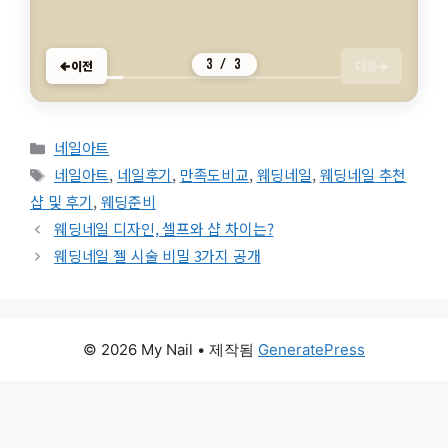
봄 네일 컬러 추천, 감성 살리는 방법은?
7,345명이 읽었어요
4,480명이 읽었어요
7,458명이 읽었어요
네일아트
네일아트
네일아트
1 / 3
이전
다음
카테고리
네일아트
태그
네일아트
,
네일후기
,
만족도비교
,
웨딩네일
,
웨딩네일 추천
샵 및 후기
,
웨딩준비
웨딩네일 디자인, 셀프와 샵 차이는?
웨딩네일 젤 시술 비밀 3가지 공개
© 2026 My Nail
• 제작됨
GeneratePress