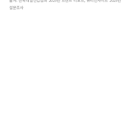
출처: 한국네일산업협회 2025년 트렌드 리포트, 뷰티인사이트 2025년
설문조사