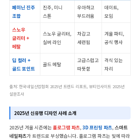
페미닌 진주
진주, 미니
우아하고
데이트,
조합
스톤
부드러움
모임
스노우
스노우 글리터,
차갑고
겨울 파티,
글리터 +
실버 라인
세련됨
공식 행사
메탈
딥 컬러 +
고급스럽고
격식 있는
골드 메탈
골드 포인트
따뜻함
자리
출처: 한국네일산업협회 2025년 트렌드 리포트, 뷰티인사이트 2025년
설문조사
2025년 신유행 디자인 사례 소개
2025년 겨울 시즌에는
홀로그램 파츠
,
3D 프린팅 파츠
,
스마트
네일파츠
가 트렌드로 부상했습니다. 홀로그램 파츠는 빛에 따라