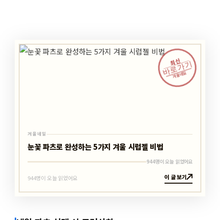
최신
바로가기
겨울네일
겨울네일
눈꽃 파츠로 완성하는 5가지 겨울 시럽젤 비법
944명이 오늘 읽었어요
이 글 보기
944명이 오늘 읽었어요