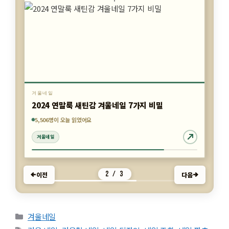
겨울네일
2024 연말룩 새틴감 겨울네일 7가지 비밀
5,732명이 오늘 읽었어요
2,528명이 오늘 읽었어요
5,506명이 오늘 읽었어요
겨울네일
겨울네일
겨울네일
2 / 3
이전
다음
카테고리
겨울네일
태그