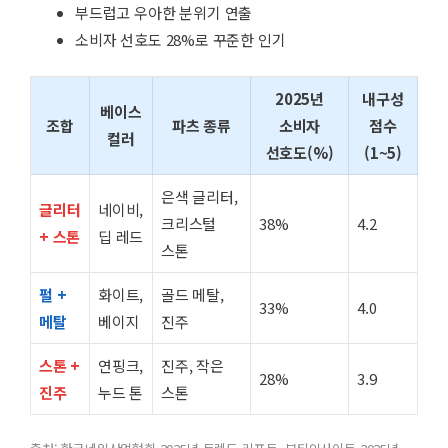
부드럽고 우아한 분위기 연출
소비자 선호도 28%로 꾸준한 인기
2025년
내구성
베이스
조합
파츠 종류
소비자
점수
컬러
선호도(%)
(1~5)
은색 글리터,
글리터
네이비,
크리스털
38%
4.2
+ 스톤
딥 레드
스톤
펄 +
화이트,
골드 메탈,
33%
4.0
메탈
베이지
진주
스톤 +
연핑크,
진주, 작은
28%
3.9
진주
누드 톤
스톤