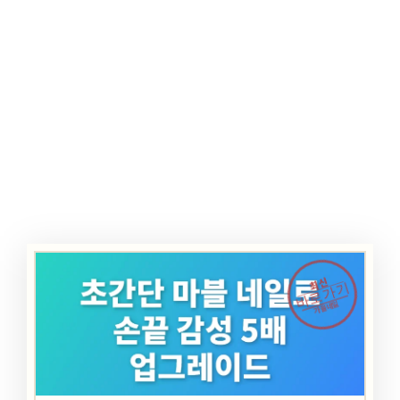
최신
바로가기
가을네일