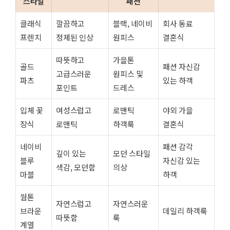
스타일
패션
클래식
깔끔하고
블랙, 네이비
회사 동료
프렌치
정제된 인상
원피스
결혼식
따뜻하고
가을톤
골드
패션 자신감
고급스러운
원피스 및
파츠
있는 하객
포인트
드레스
입체 꽃
여성스럽고
로맨틱
야외 가을
장식
로맨틱
하객룩
결혼식
네이비
패션 감각
깊이 있는
모던 스타일
블루
자신감 있는
색감, 모던함
의상
마블
하객
웜톤
자연스럽고
자연스러운
브라운
데일리 하객룩
따뜻함
룩
계열