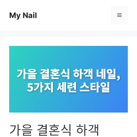
컨
텐
My Nail
메
츠
로
뉴
건
너
뛰
기
가을 결혼식 하객